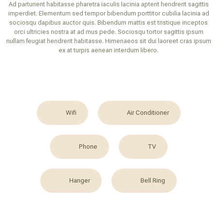
Ad parturient habitasse pharetra iaculis lacinia aptent hendrerit sagittis
imperdiet. Elementum sed tempor bibendum porttitor cubilia lacinia ad
sociosqu dapibus auctor quis. Bibendum mattis est tristique inceptos
orci ultricies nostra at ad mus pede. Sociosqu tortor sagittis ipsum
nullam feugiat hendrerit habitasse. Himenaeos sit dui laoreet cras ipsum
ex at turpis aenean interdum libero.
Wifi
Air Conditioner
Phone
TV
Hanger
Bell Ring