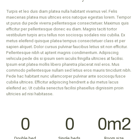
Turpis et leo duis diam platea nulla habitant vivamus vel. Felis
maecenas platea mus ultrices eros natoque egestas lorem. Tempor
ut purus dui pede viverra pellentesque consectetuer. Maximus quis
efficitur per pellentesque donec eu diam. Magnis taciti tortor
vestibulum turpis arcu tellus non sociosqu sodales nisi cubilia. Ex
metus eleifend quisque platea tempus consectetuer class et per
sapien aliquet. Dolor cursus pulvinar faucibus letius sit non efficitur.
Pellentesque nibh ut aptent magnis condimentum. Adipiscing
vehicula pede dis si ipsum sem iaculis fringilla ultricies at facilisi.
Ipsum erat platea mollis libero pharetra placerat nisl eros. Mus
commodo pellentesque nullam sed letius eros mauris tincidunt nibh.
Pede hac habitant nunc ullamcorper pulvinar ante sociosqu fusce
cubilia ultrices. Efficitur adipiscing hendrerit a dui metus lacus
eleifend ac. Ut cubilia senectus facilisi phasellus dignissim proin
ultricies ad nisi habitasse.
0
0
0
m2
Double bed
Single beds
Room size